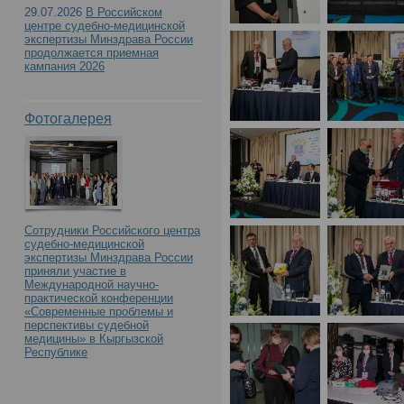
с международным учас
29.07.2026
В Российском
центре судебно-медицинской
Российского центра с
экспертизы Минздрава России
продолжается приемная
кампания 2026
экспертизы. К 90-летию
Фотогалерея
образования»(День1)
Сотрудники Российского центра
судебно-медицинской
экспертизы Минздрава России
приняли участие в
Международной научно-
практической конференции
«Современные проблемы и
перспективы судебной
медицины» в Кыргызской
Республике