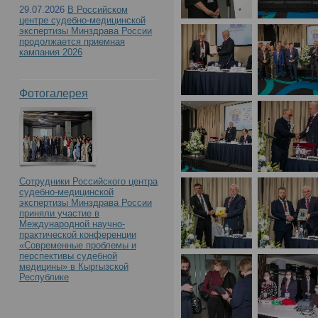
с международным учас
29.07.2026
В Российском
центре судебно-медицинской
Российского центра с
экспертизы Минздрава России
продолжается приемная
кампания 2026
экспертизы. К 90-летию
Фотогалерея
образования»(День1)
Сотрудники Российского центра
судебно-медицинской
экспертизы Минздрава России
приняли участие в
Международной научно-
практической конференции
«Современные проблемы и
перспективы судебной
медицины» в Кыргызской
Республике