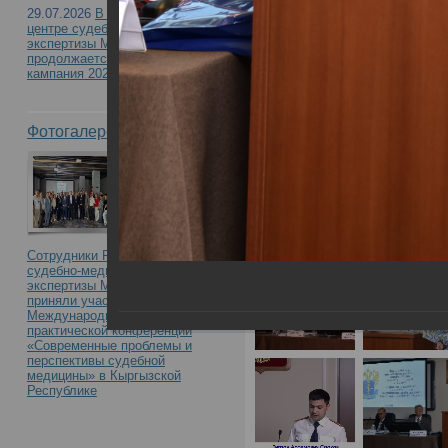
с международным уча
29.07.2026
В Российском
центре судебно-медицинской
правонарушения медиц
экспертизы Минздрава России
продолжается приемная
кампания 2026
междисциплинарный по
Фотогалерея
Сотрудники Российского центра
судебно-медицинской
экспертизы Минздрава России
приняли участие в
Международной научно-
практической конференции
«Современные проблемы и
перспективы судебной
медицины» в Кыргызской
Республике