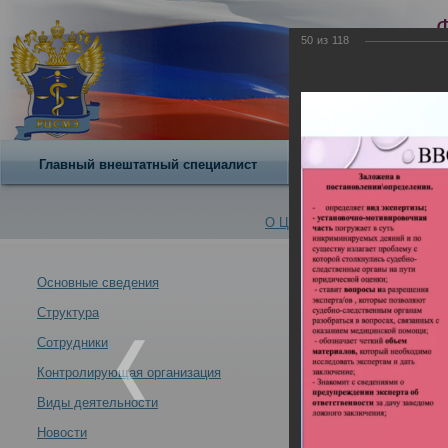
50
из
118
Главный внештатный специалист
О центре
О Центре -
Альбомы
Основные сведения
Структура
12 – 13 мая 20
Новости -
«Профессионал
Сотрудники
17.05.2022
Контролирующая организация
Виды деятельности
Новости
12 – 13 мая 2022 года в РЦСМЭ состоялась