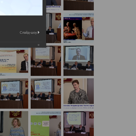
Слайд-шоу:
 с международным участием
(День1)