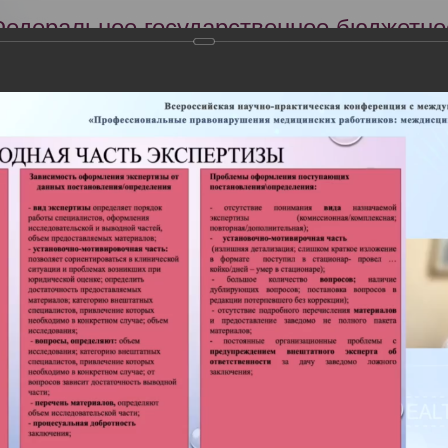
Федеральное государственное бюджетно
Российский центр судебно-медицинской 
Минздрава России
Сег
Научная деятельность
Экспертиза
Образование
22 года в РЦСМЭ состоялась Всероссийская научно-практическая к
ьные правонарушения медицинских работников: междисциплинарн