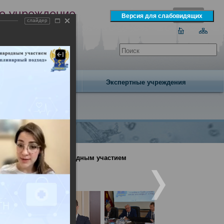
е учреждение
слайдер
экспертизы
одня 6 августа 2026 года
Издательство
Экспертные учреждения
онференция с международным участием
ый подход» (День1)