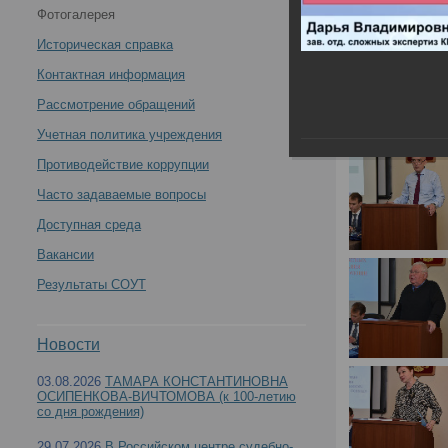
Фотогалерея
Всероссийская научно-практическая конференция с
Историческая справка
международным участием «Профессиональные
Контактная информация
Рассмотрение обращений
правонарушения медицинских работников:
Учетная политика учреждения
междисциплинарный подход» (День1) -
Противодействие коррупции
Часто задаваемые вопросы
Доступная среда
Вакансии
12 – 13 мая 2022 года в РЦСМЭ состоялась В
Результаты СОУТ
«Профессиональные правонарушения медицин
Новости
03.08.2026
ТАМАРА КОНСТАНТИНОВНА
ОСИПЕНКОВА-ВИЧТОМОВА (к 100-летию
со дня рождения)
29.07.2026
В Российском центре судебно-