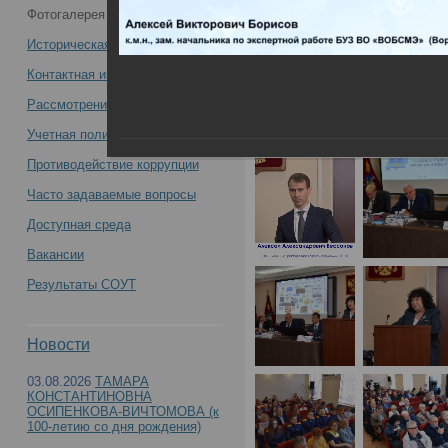
Фотогалерея
17.05.2022
состоялась Всероссийская научно-
Историческая справка
практическая конференция с
Контактная информация
Рассмотрение обращений
международным участием
Учетная политика учреждения
«Профессиональные правонарушения
Противодействие коррупции
Часто задаваемые вопросы
медицинских работников:
Доступная среда
междисциплинарный подход» (День1) -
Вакансии
Результаты СОУТ
12 – 13 мая 2022 года
Новости
03.08.2026
ТАМАРА
Всероссийская научно
КОНСТАНТИНОВНА
ОСИПЕНКОВА-ВИЧТОМОВА (к
100-летию со дня рождения)