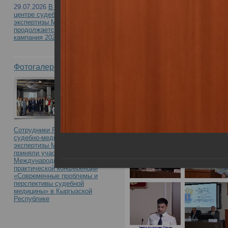
с международным уча
29.07.2026
В Российском
центре судебно-медицинской
правонарушения медиц
экспертизы Минздрава России
продолжается приемная
кампания 2026
междисциплинарный по
Фотогалерея
Сотрудники Российского центра
судебно-медицинской
экспертизы Минздрава России
приняли участие в
Международной научно-
практической конференции
«Современные проблемы и
перспективы судебной
медицины» в Кыргызской
Республике