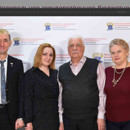
Федеральное государственное бюджетно
Российский центр судебно-медицинской 
Минздрава России
Сег
Научная деятельность
Экспертиза
Образование
22 года в РЦСМЭ состоялась Всероссийская научно-практическая к
ьные правонарушения медицинских работников: междисциплинарн