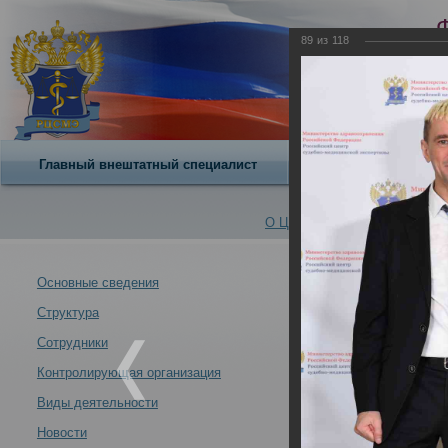
89
из
118
Главный внештатный специалист
О центре
О Центре -
Альбомы
Основные сведения
Структура
12 – 13 мая 20
Новости -
«Профессионал
Сотрудники
17.05.2022
Контролирующая организация
Виды деятельности
Новости
12 – 13 мая 2022 года в РЦСМЭ состоялась