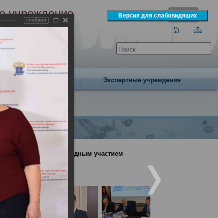
е учреждение
слайдер
экспертизы
одня 7 августа 2026 года
Издательство
Экспертные учреждения
онференция с международным участием
ый подход» (День1)