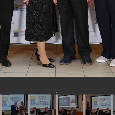
сероссийская научно-практическая конференция
ских работников: междисциплинарный подход» 