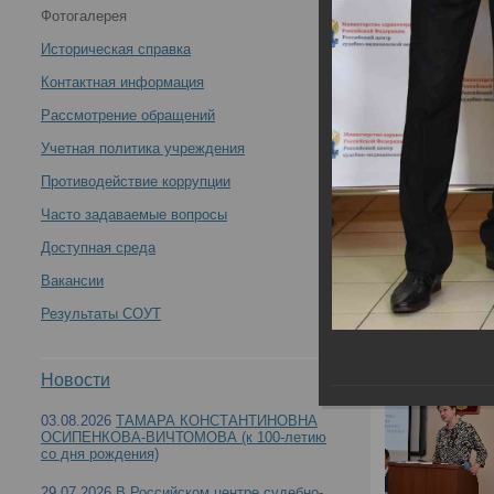
Фотогалерея
Всероссийская научно-практическая конференция с
Историческая справка
международным участием «Профессиональные
Контактная информация
Рассмотрение обращений
правонарушения медицинских работников:
Учетная политика учреждения
междисциплинарный подход» (День1) -
Противодействие коррупции
Часто задаваемые вопросы
Доступная среда
Вакансии
12 – 13 мая 2022 года в РЦСМЭ состоялась В
Результаты СОУТ
«Профессиональные правонарушения медицин
Новости
03.08.2026
ТАМАРА КОНСТАНТИНОВНА
ОСИПЕНКОВА-ВИЧТОМОВА (к 100-летию
со дня рождения)
29.07.2026
В Российском центре судебно-