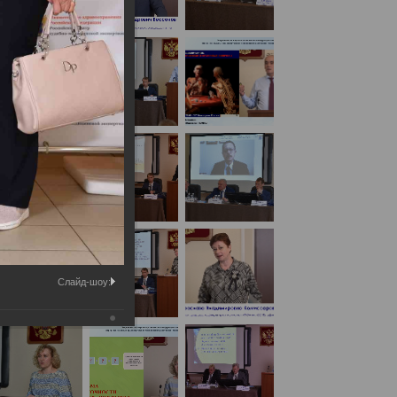
 с международным участием
(День1)
Слайд-шоу: