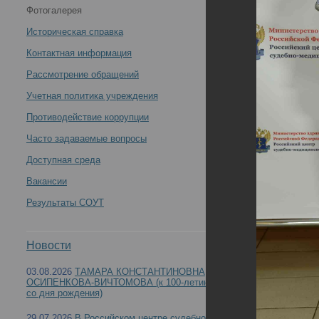
Фотогалерея
Всероссийская научно-практическая конференция с
Историческая справка
международным участием «Профессиональные
Контактная информация
Рассмотрение обращений
правонарушения медицинских работников:
Учетная политика учреждения
междисциплинарный подход» (День1) -
Противодействие коррупции
Часто задаваемые вопросы
Доступная среда
Вакансии
12 – 13 мая 2022 года в РЦСМЭ состоялась В
Результаты СОУТ
«Профессиональные правонарушения медицин
Новости
03.08.2026
ТАМАРА КОНСТАНТИНОВНА
ОСИПЕНКОВА-ВИЧТОМОВА (к 100-летию
со дня рождения)
29.07.2026
В Российском центре судебно-