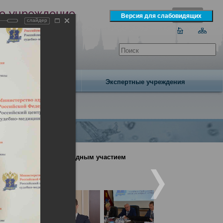
е учреждение
слайдер
экспертизы
одня 7 августа 2026 года
Издательство
Экспертные учреждения
онференция с международным участием
ый подход» (День1)