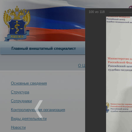
100
из
118
Главный внештатный специалист
О центре
О Центре -
Альбомы
Основные сведения
Структура
12 – 13 мая 20
Новости -
«Профессионал
Сотрудники
17.05.2022
Контролирующая организация
Виды деятельности
Новости
12 – 13 мая 2022 года в РЦСМЭ состоялась