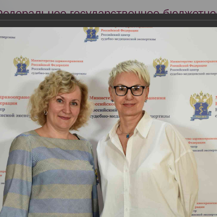
Федеральное государственное бюджетно
Российский центр судебно-медицинской 
Минздрава России
Сег
Научная деятельность
Экспертиза
Образование
22 года в РЦСМЭ состоялась Всероссийская научно-практическая к
ьные правонарушения медицинских работников: междисциплинарн