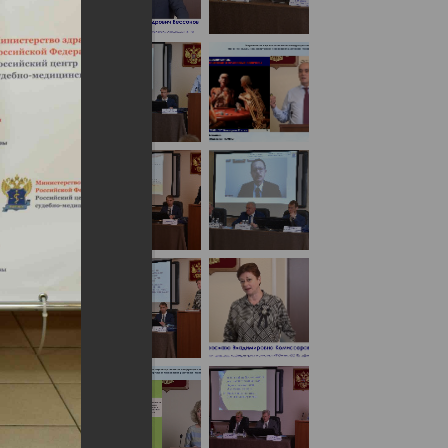
 с международным участием
(День1)