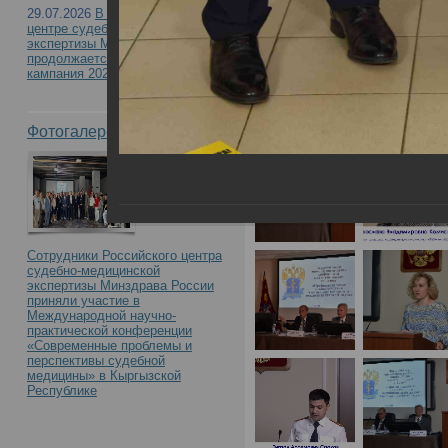
с международным уча
29.07.2026
В Российском
центре судебно-медицинской
правонарушения медиц
экспертизы Минздрава России
продолжается приемная
кампания 2026
междисциплинарный по
Фотогалерея
Сотрудники Российского центра
судебно-медицинской
экспертизы Минздрава России
приняли участие в
Международной научно-
практической конференции
«Современные проблемы и
перспективы судебной
медицины» в Кыргызской
Республике