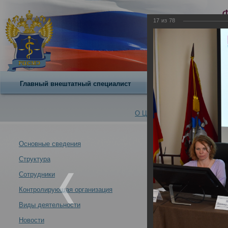
17
из
78
Главный внештатный специалист
О центре
О Центре -
Альбомы
Основные сведения
Структура
12 – 13 мая 20
Новости -
«Профессионал
Сотрудники
14.07.2022
Контролирующая организация
Виды деятельности
Новости
12 – 13 мая 2022 года в РЦСМЭ состоялась