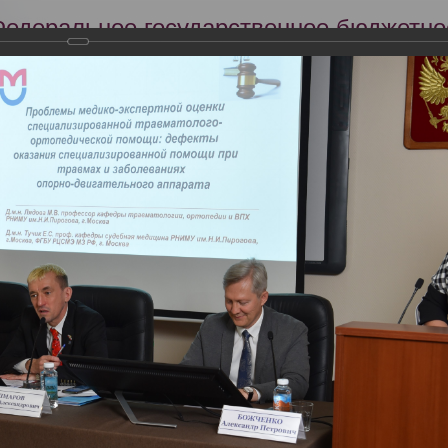
Федеральное государственное бюджетно
Российский центр судебно-медицинской 
Минздрава России
Сег
Научная деятельность
Экспертиза
Образование
22 года в РЦСМЭ состоялась Всероссийская научно-практическая к
ьные правонарушения медицинских работников: междисциплинарн