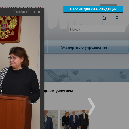
е учреждение
слайдер
экспертизы
одня 7 августа 2026 года
Издательство
Экспертные учреждения
онференция с международным участием
ый подход» (День2)