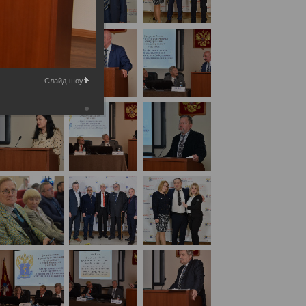
Слайд-шоу:
 с международным участием
(День2)