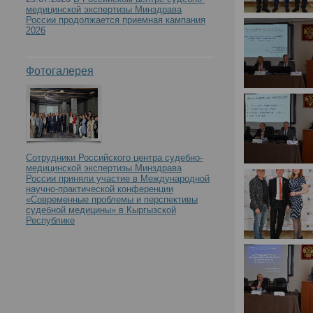
медицинской экспертизы Минздрава
России продолжается приемная кампания
2026
Фотогалерея
Сотрудники Российского центра судебно-
медицинской экспертизы Минздрава
России приняли участие в Международной
научно-практической конференции
«Современные проблемы и перспективы
судебной медицины» в Кыргызской
Республике