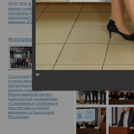
с международным уча
29.07.2026
В Российском
центре судебно-медицинской
правонарушения медиц
экспертизы Минздрава России
продолжается приемная
кампания 2026
междисциплинарный по
Фотогалерея
34
Сотрудники Российского центра
судебно-медицинской
экспертизы Минздрава России
приняли участие в
Международной научно-
практической конференции
«Современные проблемы и
перспективы судебной
медицины» в Кыргызской
Республике