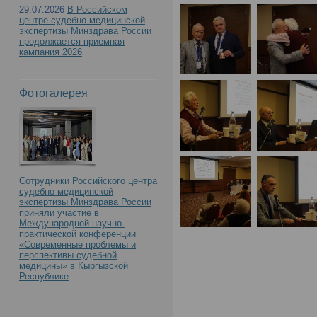
29.07.2026
В Российском
центре судебно-медицинской
экспертизы Минздрава России
продолжается приемная
кампания 2026
Фотогалерея
Сотрудники Российского центра
судебно-медицинской
экспертизы Минздрава России
приняли участие в
Международной научно-
практической конференции
«Современные проблемы и
перспективы судебной
медицины» в Кыргызской
Республике