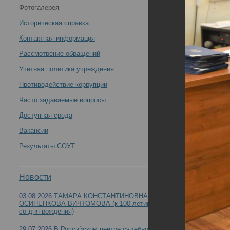
Фотогалерея
России по специальности «Судебно-медицинская
Историческая справка
экспертиза» 02 декабря 2022 года -
Контактная информация
Рассмотрение обращений
Учетная политика учреждения
Противодействие коррупции
Итоги заседания профильной комиссии Минздр
Часто задаваемые вопросы
Доступная среда
Вакансии
Результаты СОУТ
Новости
03.08.2026
ТАМАРА КОНСТАНТИНОВНА
ОСИПЕНКОВА-ВИЧТОМОВА (к 100-летию
со дня рождения)
29.07.2026
В Российском центре судебно-