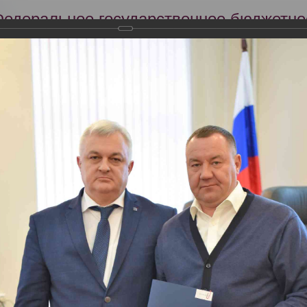
Федеральное государственное бюджетно
Российский центр судебно-медицинской 
Минздрава России
Сег
Научная деятельность
Экспертиза
Образование
я профильной комиссии Минздрава России по специальности «Судеб