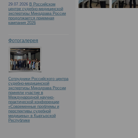
Диагностика групповы
29.07.2026
В Российском
центре судебно-медицинской
признаков человека пр
экспертизы Минздрава России
продолжается приемная
кампания 2026
криминалистической э
Фотогалерея
останков»
Сотрудники Российского центра
судебно-медицинской
экспертизы Минздрава России
приняли участие в
Международной научно-
практической конференции
«Современные проблемы и
перспективы судебной
медицины» в Кыргызской
Республике