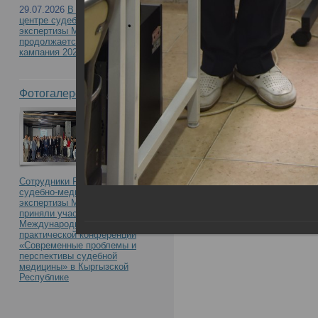
Диагностика групповы
29.07.2026
В Российском
центре судебно-медицинской
признаков человека пр
экспертизы Минздрава России
продолжается приемная
кампания 2026
криминалистической э
Фотогалерея
останков»
Сотрудники Российского центра
судебно-медицинской
экспертизы Минздрава России
приняли участие в
Международной научно-
практической конференции
«Современные проблемы и
перспективы судебной
медицины» в Кыргызской
Республике