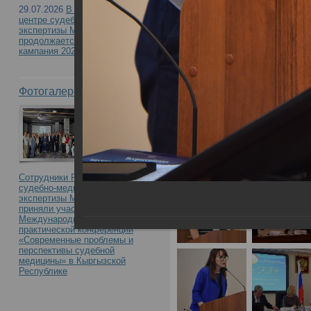
29.07.2026
В Российском
центре судебно-медицинской
участием «Судебно-ме
экспертизы Минздрава России
продолжается приемная
кампания 2026
материалам дела: акт
Фотогалерея
вопросы и экспертная 
17.05.2024 в РЦСМЭ
Сотрудники Российского центра
судебно-медицинской
экспертизы Минздрава России
приняли участие в
Международной научно-
практической конференции
«Современные проблемы и
перспективы судебной
медицины» в Кыргызской
Республике