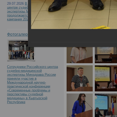
29.07.2026
В Российском
центре судебно-медицинской
участием «Судебно-ме
экспертизы Минздрава России
продолжается приемная
кампания 2026
материалам дела: акт
Фотогалерея
вопросы и экспертная 
17.05.2024 в РЦСМЭ
Сотрудники Российского центра
судебно-медицинской
экспертизы Минздрава России
приняли участие в
Международной научно-
практической конференции
«Современные проблемы и
перспективы судебной
медицины» в Кыргызской
Республике