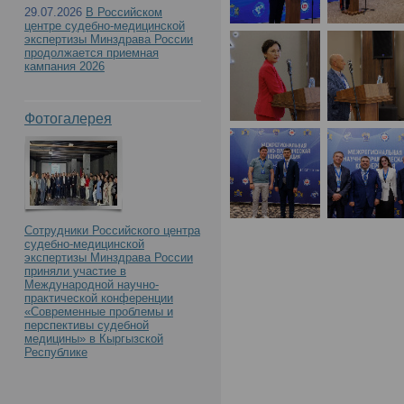
29.07.2026
В Российском
центре судебно-медицинской
медицинской экспертиз
экспертизы Минздрава России
продолжается приемная
кампания 2026
Межрегиональной науч
Фотогалерея
конференции, приуроч
образования учрежден
Сотрудники Российского центра
судебно-медицинской
экспертизы Минздрава России
приняли участие в
Международной научно-
практической конференции
«Современные проблемы и
перспективы судебной
медицины» в Кыргызской
Республике