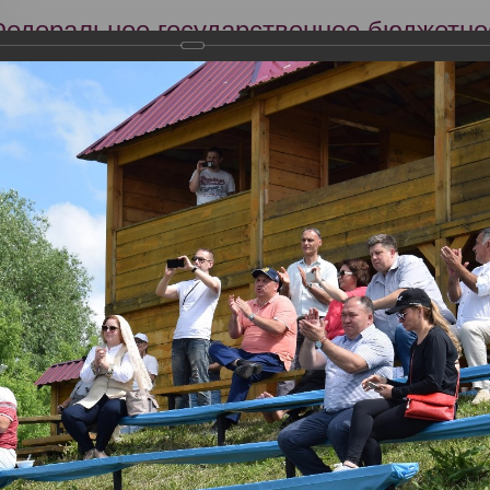
Федеральное государственное бюджетно
Российский центр судебно-медицинской 
Минздрава России
Сег
Научная деятельность
Экспертиза
Образование
дников РЦСМЭ в тактико-специальных учениях по ликвидации ЧС, 
здрава Чувашской Республики 15.06.2024