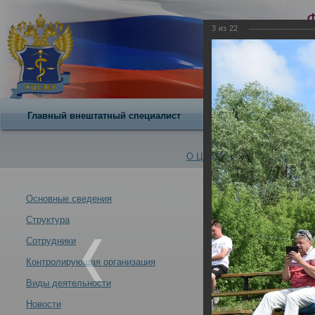
3
из
22
Главный внештатный специалист
О центре
О Центре -
Альбомы
Основные сведения
Структура
Участие сотру
Новости -
экспертизы Мин
Сотрудники
19.06.2024
Контролирующая организация
Виды деятельности
Новости
Участие сотрудников РЦСМЭ в тактико-специальных