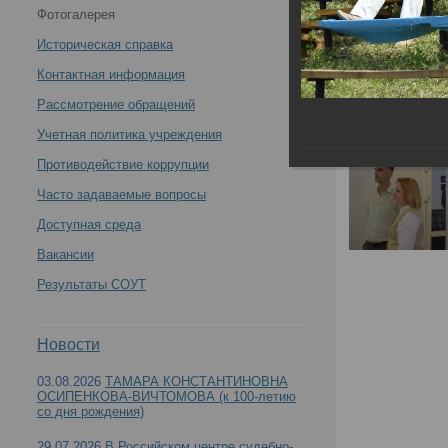
Фотогалерея
учениях по ликвидации ЧС, проведенных
Историческая справка
Республиканским бюро судебно-медицинской
Контактная информация
Рассмотрение обращений
экспертизы Минздрава Чувашской Республики
Учетная политика учреждения
15.06.2024 -
Противодействие коррупции
Часто задаваемые вопросы
Доступная среда
Вакансии
Участие сотрудников РЦСМЭ в тактико-специа
Результаты СОУТ
экспертизы Минздрава Чувашской Республики 
Новости
03.08.2026
ТАМАРА КОНСТАНТИНОВНА
ОСИПЕНКОВА-ВИЧТОМОВА (к 100-летию
со дня рождения)
29.07.2026
В Российском центре судебно-