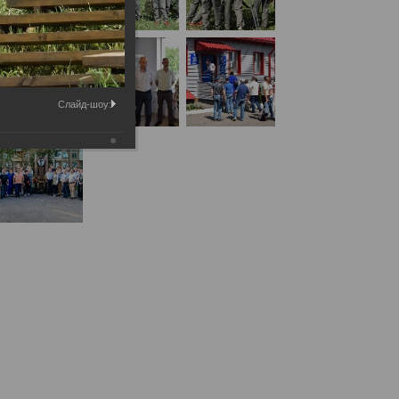
Слайд-шоу:
Республиканским бюро судебно-медицинской