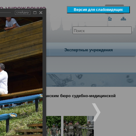
е учреждение
слайдер
экспертизы
одня 7 августа 2026 года
Издательство
Экспертные учреждения
проведенных Республиканским бюро судебно-медицинской