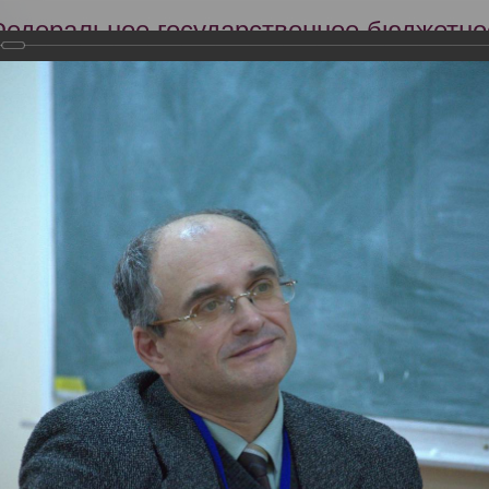
Федеральное государственное бюджетно
Российский центр судебно-медицинской 
Минздрава России
Сег
Научная деятельность
Экспертиза
Образование
кий съезд судебных медиков "Задачи и пути совершенствования су
словиях"
тября 2013 года