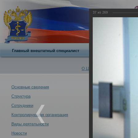
37
из
269
Главный внештатный специалист
О центре
О Центре -
Альбомы
Основные сведения
Структура
VII Всероссийс
Новости -
современных у
Сотрудники
21.10.2013
Контролирующая организация
Москва 21-24 ок
Виды деятельности
Новости
VII Всероссийский съезд судебных медиков "Задачи