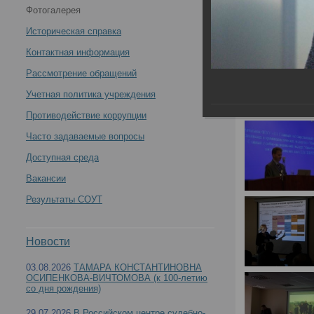
Фотогалерея
и пути совершенствования судебно-медицинской
Историческая справка
науки и экспертной практики в современных
Контактная информация
Рассмотрение обращений
условиях" -
Учетная политика учреждения
Противодействие коррупции
Часто задаваемые вопросы
VII Всероссийский съезд судебных медиков "З
Доступная среда
Вакансии
современных условиях"
Результаты СОУТ
Новости
03.08.2026
ТАМАРА КОНСТАНТИНОВНА
ОСИПЕНКОВА-ВИЧТОМОВА (к 100-летию
со дня рождения)
29.07.2026
В Российском центре судебно-