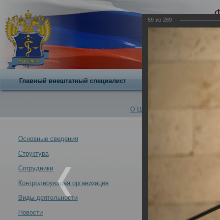
59
из
269
Главный внештатный специалист
О центре
О Центре -
Альбомы
Основные сведения
Структура
VII Всероссийс
Новости -
современных у
Сотрудники
21.10.2013
Контролирующая организация
Москва 21-24 ок
Виды деятельности
Новости
VII Всероссийский съезд судебных медиков "Задачи