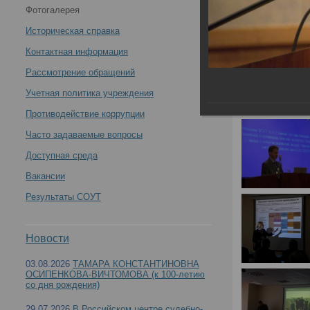
Фотогалерея
и пути совершенствования судебно-медицинской
Историческая справка
науки и экспертной практики в современных
Контактная информация
Рассмотрение обращений
условиях" -
Учетная политика учреждения
Противодействие коррупции
Часто задаваемые вопросы
VII Всероссийский съезд судебных медиков "З
Доступная среда
Вакансии
современных условиях"
Результаты СОУТ
Новости
03.08.2026
ТАМАРА КОНСТАНТИНОВНА
ОСИПЕНКОВА-ВИЧТОМОВА (к 100-летию
со дня рождения)
29.07.2026
В Российском центре судебно-