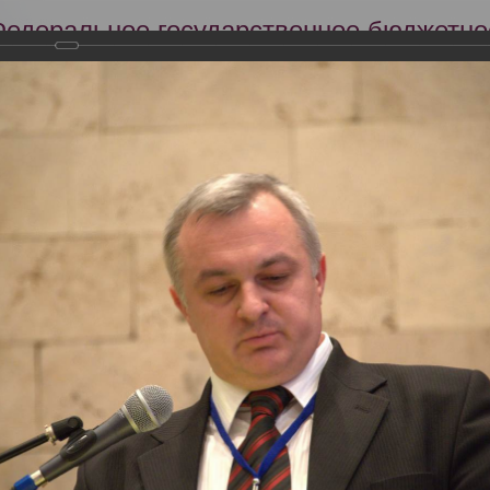
Федеральное государственное бюджетно
Российский центр судебно-медицинской 
Минздрава России
Сег
Научная деятельность
Экспертиза
Образование
кий съезд судебных медиков "Задачи и пути совершенствования су
словиях"
тября 2013 года