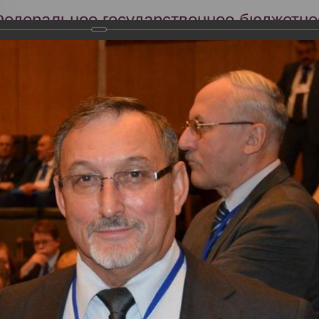
Федеральное государственное бюджетно
Российский центр судебно-медицинской 
Минздрава России
Сег
Научная деятельность
Экспертиза
Образование
кий съезд судебных медиков "Задачи и пути совершенствования су
словиях"
тября 2013 года