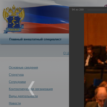
94
из
269
Главный внештатный специалист
О центре
О Центре -
Альбомы
Основные сведения
Структура
VII Всероссийс
Новости -
современных у
Сотрудники
21.10.2013
Контролирующая организация
Москва 21-24 ок
Виды деятельности
Новости
VII Всероссийский съезд судебных медиков "Задачи