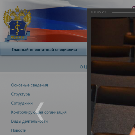
100
из
269
Главный внештатный специалист
О центре
О Центре -
Альбомы
Основные сведения
Структура
VII Всероссийс
Новости -
современных у
Сотрудники
21.10.2013
Контролирующая организация
Москва 21-24 ок
Виды деятельности
Новости
VII Всероссийский съезд судебных медиков "Задачи