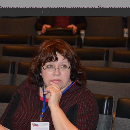
Федеральное государственное бюджетно
Российский центр судебно-медицинской 
Минздрава России
Сег
Научная деятельность
Экспертиза
Образование
кий съезд судебных медиков "Задачи и пути совершенствования су
словиях"
тября 2013 года