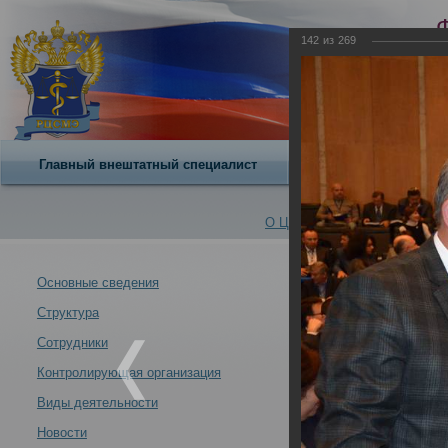
142
из
269
Главный внештатный специалист
О центре
О Центре -
Альбомы
Основные сведения
Структура
VII Всероссийс
Новости -
современных у
Сотрудники
21.10.2013
Контролирующая организация
Москва 21-24 ок
Виды деятельности
Новости
VII Всероссийский съезд судебных медиков "Задачи