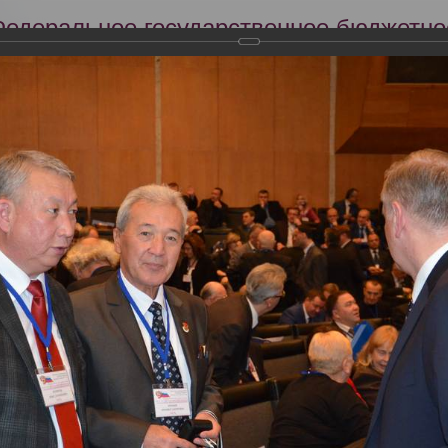
Федеральное государственное бюджетно
Российский центр судебно-медицинской 
Минздрава России
Сег
Научная деятельность
Экспертиза
Образование
кий съезд судебных медиков "Задачи и пути совершенствования су
словиях"
тября 2013 года