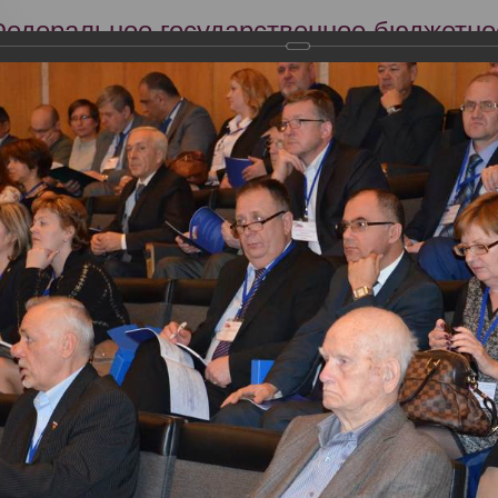
Федеральное государственное бюджетно
Российский центр судебно-медицинской 
Минздрава России
Сег
Научная деятельность
Экспертиза
Образование
кий съезд судебных медиков "Задачи и пути совершенствования су
словиях"
тября 2013 года