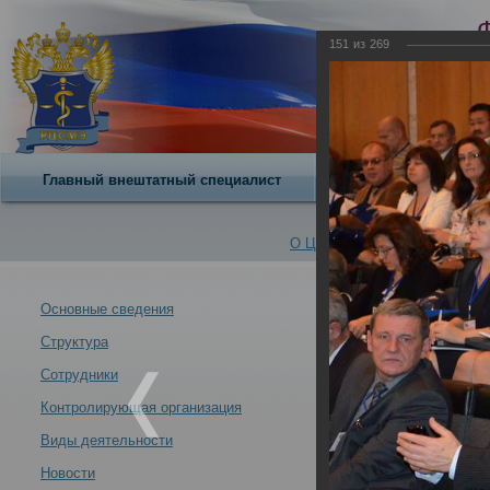
151
из
269
Главный внештатный специалист
О центре
О Центре -
Альбомы
Основные сведения
Структура
VII Всероссийс
Новости -
современных у
Сотрудники
21.10.2013
Контролирующая организация
Москва 21-24 ок
Виды деятельности
Новости
VII Всероссийский съезд судебных медиков "Задачи