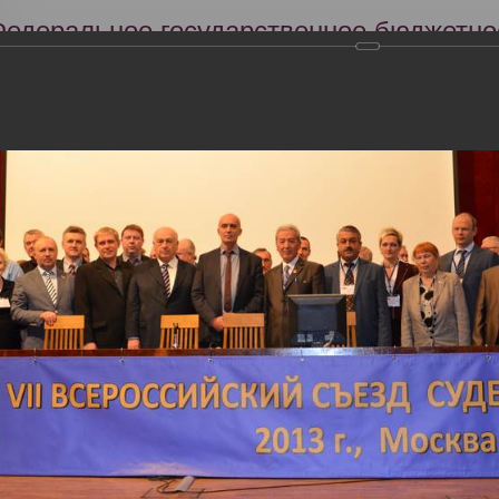
Федеральное государственное бюджетно
Российский центр судебно-медицинской 
Минздрава России
Сег
Научная деятельность
Экспертиза
Образование
кий съезд судебных медиков "Задачи и пути совершенствования су
словиях"
тября 2013 года