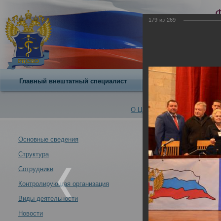
179
из
269
Главный внештатный специалист
О центре
О Центре -
Альбомы
Основные сведения
Структура
VII Всероссийс
Новости -
современных у
Сотрудники
21.10.2013
Контролирующая организация
Москва 21-24 ок
Виды деятельности
Новости
VII Всероссийский съезд судебных медиков "Задачи