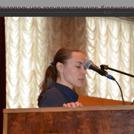
Федеральное государственное бюджетно
Российский центр судебно-медицинской 
Минздрава России
Сег
Научная деятельность
Экспертиза
Образование
кий съезд судебных медиков "Задачи и пути совершенствования су
словиях"
тября 2013 года