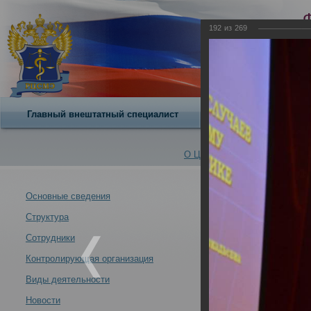
192
из
269
Главный внештатный специалист
О центре
О Центре -
Альбомы
Основные сведения
Структура
VII Всероссийс
Новости -
современных у
Сотрудники
21.10.2013
Контролирующая организация
Москва 21-24 ок
Виды деятельности
Новости
VII Всероссийский съезд судебных медиков "Задачи