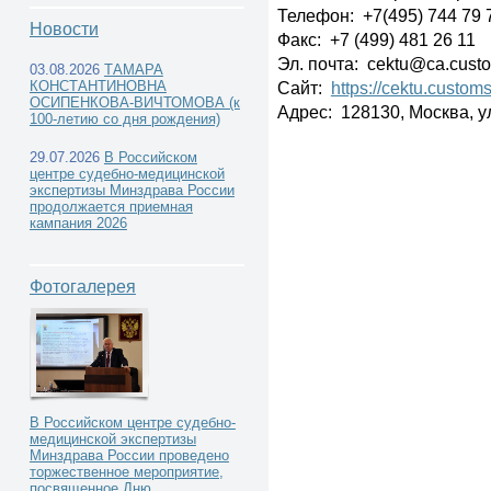
Телефон: +7(495) 744 79 
Новости
Факс: +7 (499) 481 26 11
Эл. почта: cektu@ca.custo
03.08.2026
ТАМАРА
КОНСТАНТИНОВНА
Сайт:
https://cektu.customs
Экспертные учреждения других
ОСИПЕНКОВА-ВИЧТОМОВА (к
Адрес: 128130, Москва, ул
100-летию со дня рождения)
министерств и ведомств -
29.07.2026
В Российском
центре судебно-медицинской
экспертизы Минздрава России
продолжается приемная
кампания 2026
Центральное экспертно-криминалистическое 
Фотогалерея
службы Российской Федерации
В Российском центре судебно-
медицинской экспертизы
Минздрава России проведено
торжественное мероприятие,
посвященное Дню