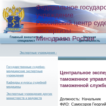
Федеральное государ
учреждение
Российский центр суд
экспертизы
Минздрава России
Главный внештатный
Научная
О центре
специалист
деятельность
Экспертные учреждения -
Государственные судебно-
медицинские экспертные
Центральное экспе
учреждения
Новости -
таможенное управ
Кафедры и курсы судебной
таможенной служб
медицины
Экспертные учреждения других
министерств и ведомств
Должность: Начальник
Телефонный справочник -
ФИО: Самосоров Георгий