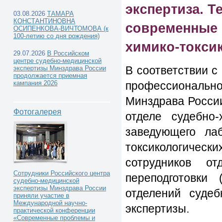
экспертиза. Т
03.08.2026
ТАМАРА
КОНСТАНТИНОВНА
современные 
ОСИПЕНКОВА-ВИЧТОМОВА (к
100-летию со дня рождения)
химико-токси
29.07.2026
В Российском
центре судебно-медицинской
В соответствии с
экспертизы Минздрава России
продолжается приемная
профессиональн
кампания 2026
Минздрава России
Фотогалерея
отделе судебно-
заведующего лаб
токсикологически
сотрудников о
Сотрудники Российского центра
переподготовки
судебно-медицинской
экспертизы Минздрава России
отделений судеб
приняли участие в
Международной научно-
экспертизы.
практической конференции
«Современные проблемы и