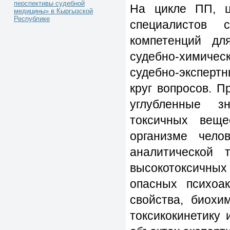
перспективы судебной
На цикле ПП, ц
медицины» в Кыргызской
Республике
специалистов 
компетенций дл
судебно-химичес
судебно-эксперт
круг вопросов. 
углубленные з
токсичных веще
организме чело
аналитической 
высокотоксичных
опасных психоа
свойства, биохи
токсикокинетику