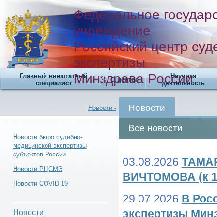
Федеральное государ
учреждение
Российский центр суд
экспертизы
Минздрава России
Главный внештатный
Научная
О центре
специалист
деятельность
Новости
Новости -
Все новости
Новости бюро судебно-
медицинской экспертизы
субъектов России
Новости -
03.08.2026
ТАМА
Новости РЦСМЭ
ВИЧТОМОВА (к 1
Новости COVID-19
29.07.2026
В Рос
Новости -
экспертизы Мин
Новости