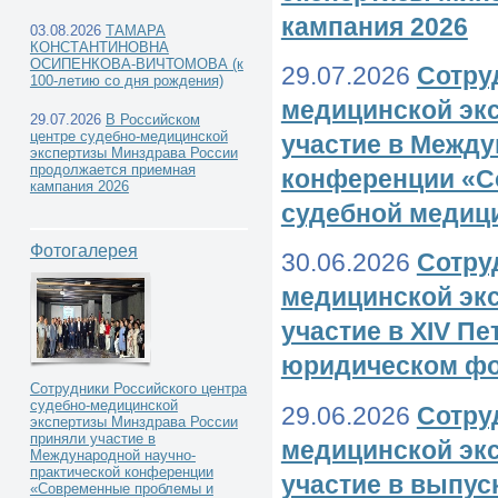
кампания 2026
03.08.2026
ТАМАРА
КОНСТАНТИНОВНА
ОСИПЕНКОВА-ВИЧТОМОВА (к
29.07.2026
Сотру
100-летию со дня рождения)
медицинской эк
29.07.2026
В Российском
центре судебно-медицинской
участие в Между
экспертизы Минздрава России
продолжается приемная
конференции «С
кампания 2026
судебной медиц
Фотогалерея
30.06.2026
Сотру
медицинской эк
участие в XIV П
юридическом ф
Сотрудники Российского центра
судебно-медицинской
29.06.2026
Сотру
экспертизы Минздрава России
приняли участие в
медицинской эк
Международной научно-
практической конференции
участие в выпу
«Современные проблемы и