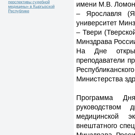
перспективы судебной
имени М.В. Ломон
медицины» в Кыргызской
Республике
– Ярославля (Я
университет Минз
– Твери (Тверско
Минздрава России
На Дне открыт
преподаватели п
Республиканско
Министерства зд
Программа Дн
руководством д
медицинской э
внештатного спец
Минздрава Росси