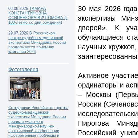
30 мая 2026 год
03.08.2026
ТАМАРА
КОНСТАНТИНОВНА
экспертизы Мин
ОСИПЕНКОВА-ВИЧТОМОВА (к
100-летию со дня рождения)
дверей». К уч
29.07.2026
В Российском
обучающиеся ста
центре судебно-медицинской
экспертизы Минздрава России
научных кружков,
продолжается приемная
кампания 2026
заинтересованны
Фотогалерея
Активное участи
ординаторы и асп
– Москвы (Перв
России (Сеченовс
Сотрудники Российского центра
исследовательс
судебно-медицинской
экспертизы Минздрава России
Пирогова Минзд
приняли участие в
Международной научно-
практической конференции
Российский унив
«Современные проблемы и