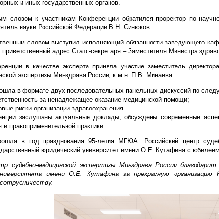
орных и иных государственных органов.
ым словом к участникам Конференции обратился проректор по научно
ятель науки Российской Федерации В.Н. Синюков.
ственным словом выступил исполняющий обязанности заведующего кафе
 приветственный адрес Статс-секретаря – Заместителя Министра здрав
ренции в качестве эксперта приняла участие заместитель директора
ской экспертизы Минздрава России, к.м.н. П.В. Минаева.
ошла в формате двух последовательных панельных дискуссий по след
ветственность за ненадлежащее оказание медицинской помощи;
овые риски организации здравоохранения.
нции заслушаны актуальные доклады, обсуждены современные аспект
 и правоприменительной практики.
рошла в год празднования 95-летия МГЮА. Российский центр судеб
ударственный юридический университет имени О.Е. Кутафина с юбилеем
нтр судебно-медицинской экспертизы Минздрава России благодарит
университета имени О.Е. Кутафина за прекрасную организацию
 сотрудничеству.