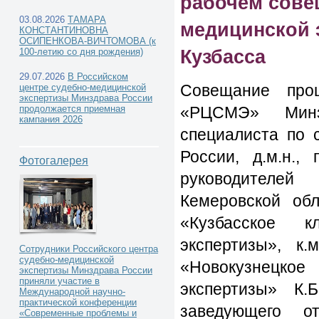
рабочем сове
03.08.2026
ТАМАРА
медицинской 
КОНСТАНТИНОВНА
ОСИПЕНКОВА-ВИЧТОМОВА (к
Кузбасса
100-летию со дня рождения)
Новости РЦСМЭ -
29.07.2026
В Российском
Совещание про
центре судебно-медицинской
экспертизы Минздрава России
продолжается приемная
«РЦСМЭ» Минзд
кампания 2026
специалиста по 
Сотрудники ФГБУ «РЦСМЭ» Минздрава России 
России, д.м.н.,
Фотогалерея
совещании на базе бюро судебно-медицинской
руководителей
Кемеровской об
«Кузбасское к
экспертизы», к
Сотрудники Российского центра
судебно-медицинской
«Новокузнецкое
экспертизы Минздрава России
приняли участие в
экспертизы» К.
Международной научно-
практической конференции
заведующего о
«Современные проблемы и