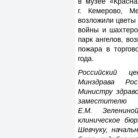
в музее «Красна
г. Кемерово, М
возложили цветы 
войны и шахтеро
парк ангелов, во
пожара в торгов
года.
Российский це
Минздрава Ро
Министру здраво
заместителю 
Е.М. Зеленино
клиническое бюр
Шевчуку, началь