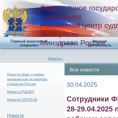
Федеральное государ
учреждение
Российский центр суд
экспертизы
Минздрава России
Главный внештатный
Научная
О центре
специалист
деятельность
Новости -
Все новости
Новости бюро судебно-
медицинской экспертизы
30.04.2025
субъектов России
Новости -
Новости РЦСМЭ
Сотрудники Ф
Новости COVID-19
28-29.04.2025
Новости -
Новости