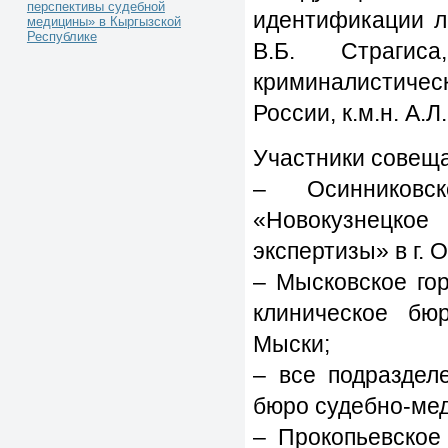
перспективы судебной
идентификации 
медицины» в Кыргызской
Республике
В.Б. Страгис
криминалистиче
России, к.м.н. А.Л
Участники совеща
– Осинниковс
«Новокузнецкое
экспертизы» в г. 
– Мысковское го
клиническое бюр
Мыски;
– все подраздел
бюро судебно-мед
– Прокопьевское