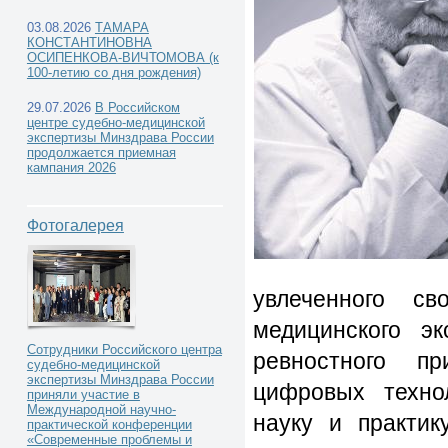
03.08.2026
ТАМАРА
КОНСТАНТИНОВНА
ОСИПЕНКОВА-ВИЧТОМОВА (к
100-летию со дня рождения)
Новости РЦСМЭ -
29.07.2026
В Российском
центре судебно-медицинской
экспертизы Минздрава России
продолжается приемная
кампания 2026
Фотогалерея
увлеченного с
медицинского эк
Сотрудники Российского центра
ревностного п
судебно-медицинской
экспертизы Минздрава России
цифровых техно
приняли участие в
Международной научно-
науку и практик
практической конференции
«Современные проблемы и