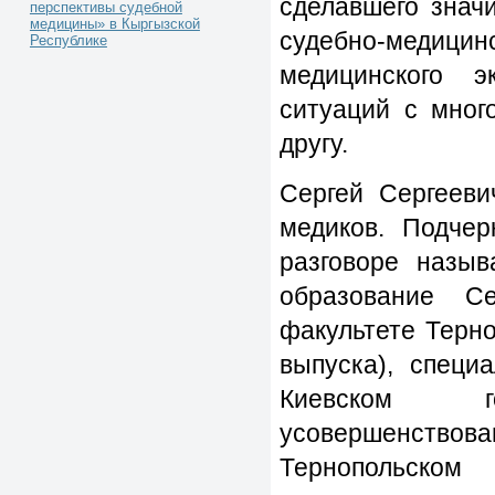
сделавшего знач
перспективы судебной
медицины» в Кыргызской
судебно-медицин
Республике
медицинского э
ситуаций с мног
другу.
Сергей Сергееви
медиков. Подчер
разговоре назыв
образование С
факультете Терно
выпуска), специ
Киевском г
усовершенство
Тернопольском 