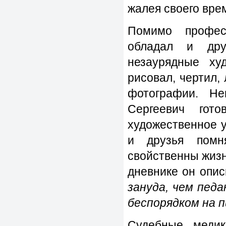
жалея своего вре
Помимо профес
обладал и дру
незаурядные ху
рисовал, чертил,
фотографии. Не
Сергеевич гот
художественное у
и друзья помн
свойственны жизн
дневнике он опи
зануда, чем пед
беспорядком на п
Судебные медик