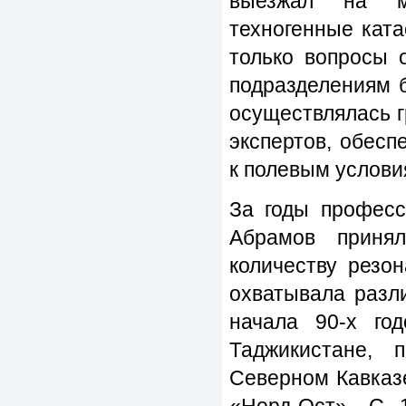
выезжал на м
техногенные кат
только вопросы 
подразделениям 
осуществлялась 
экспертов, обес
к полевым услови
За годы професс
Абрамов приня
количеству резо
охватывала разл
начала 90-х го
Таджикистане, 
Северном Кавказе