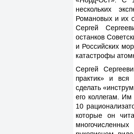
«Норд-Ост». С 
нескольких экс
Романовых и их с
Сергей Сергее
останков Советс
и Российских мор
катастрофы атомн
Сергей Сергееви
практик» и вся 
сделать «инструм
его коллегам. Им
10 рационализат
которые он чит
многочисленных
рукописном виде