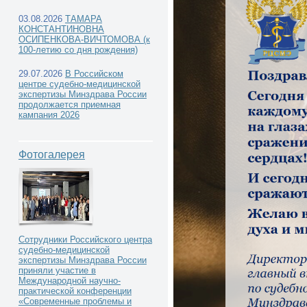
03.08.2026
ТАМАРА
КОНСТАНТИНОВНА
ОСИПЕНКОВА-ВИЧТОМОВА (к
100-летию со дня рождения)
Новости РЦСМЭ -
29.07.2026
В Российском
центре судебно-медицинской
экспертизы Минздрава России
продолжается приемная
кампания 2026
Фотогалерея
Сотрудники Российского центра
судебно-медицинской
экспертизы Минздрава России
приняли участие в
Международной научно-
практической конференции
«Современные проблемы и