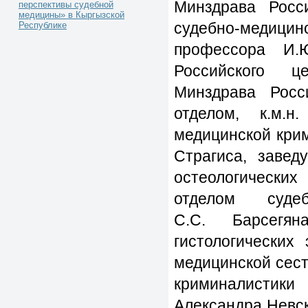
Невского Минобороны 
Минздрава Росси
перспективы судебной
медицины» в Кыргызской
судебно-медицин
Республике
профессора И.
Российского ц
Минздрава Росс
отделом, к.м.н
медицинской кри
Страгиса, завед
остеологических
отделом судеб
С.С. Барсегян
гистологических 
медицинской сес
криминалистик
Александра Невск