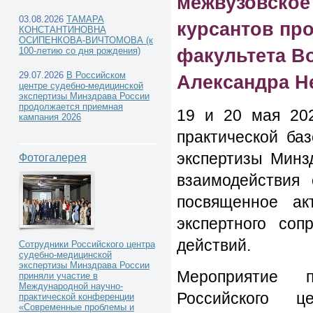
межвузовское
03.08.2026
ТАМАРА
курсантов пр
КОНСТАНТИНОВНА
ОСИПЕНКОВА-ВИЧТОМОВА (к
факультета В
100-летию со дня рождения)
Новости РЦСМЭ -
29.07.2026
В Российском
Александра Н
центре судебно-медицинской
экспертизы Минздрава России
продолжается приемная
19 и 20 мая 202
кампания 2026
В Российском центре 
практической ба
экспертизы Минз
Фотогалерея
экспертизы Минздрава
взаимодействия 
посвященное ак
межвузовское учебное 
экспертного соп
курсантов прокурорско
действий.
Сотрудники Российского центра
судебно-медицинской
экспертизы Минздрава России
Военного Университет
Мероприятие 
приняли участие в
Международной научно-
Российского ц
практической конференции
«Современные проблемы и