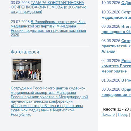
03.08.2026
ТАМАРА КОНСТАНТИНОВНА
10.06.2026
С Дн
ОСИПЕНКОВА-ВИЧТОМОВА (к 100-летию
со дня рождения)
10.06.2026
Сотр
медицинской э
29.07.2026
В Российском центре судебно-
медицинской экспертизы Минздрава
09.06.2026
Итог
России продолжается приемная кампания
прошедшего 05.
2026
08.06.2026
Сотр
практической 
Алания
Фотогалерея
02.06.2026
Росс
комитета Росс
мероприятие
01.06.2026
В Ро
Сотрудники Российского центра судебно-
30.05.2026
Орди
медицинской экспертизы Минздрава
конференции «
России приняли участие в Международной
научно-практической конференции
«Современные проблемы и перспективы
Новости 11 - 20 
судебной медицины» в Кыргызской
Начало
|
Пред.
Республике