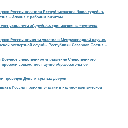
рава России посетили Республиканское бюро судебно-
етия – Алания с рабочим визитом
 специальности «Судебно-медицинская экспертиза»,
рава России приняли участие в Международной научно-
нской экспертной службы Республики Северная Осетия –
 Военное следственное управление Следственного
я провели совместное научно-образовательное
ии проведен День открытых дверей
рава России приняли участие в научно-практической