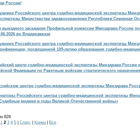
ем России!
удники Российского центра судебно-медицинской экспертизы Минзд
кспертизы Министерства здравоохранения Республики Северная Ос
и выездного заседания Профильной комиссии Минздрава России по
06.2026 во Владикавказе
удники Российского центра судебно-медицинской экспертизы Минзд
конференции, посвященной 105-летию образования судебно-медици
ийский центр судебно-медицинской экспертизы Минздрава России и
ийской Федерации по Ракетным войскам стратегического назначени
ссийском центре судебно-медицинской экспертизы Минздрава Росс
наторы Российского центра судебно-медицинской экспертизы Минзд
Судебные медики в годы Великой Отечественной войны»
из 829
|
1
2
3
4
5
|
След.
|
Конец
|
Все