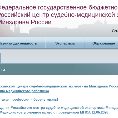
Федеральное государственное бюджетно
Российский центр судебно-медицинской 
Минздрава России
Сег
Научная деятельность
Экспертиза
Образование
ти
ссийском центре судебно-медицинской экспертизы Минздрава Росс
ню медицинского работника
 такая профессия – беречь жизнь!
удник Российского центра судебно-медицинской экспертизы Минздр
Медицинское уголовное право», проведенной МГЮА 11.06.2026