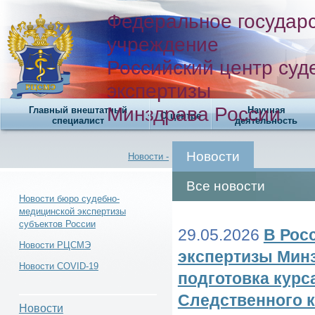
Федеральное государ
учреждение
Российский центр суд
экспертизы
Минздрава России
Главный внештатный
Научная
О центре
специалист
деятельность
Новости
Новости -
Все новости
Новости бюро судебно-
медицинской экспертизы
субъектов России
Новости -
29.05.2026
В Рос
Новости РЦСМЭ
экспертизы Минз
Новости COVID-19
подготовка курс
Следственного к
Новости -
Новости