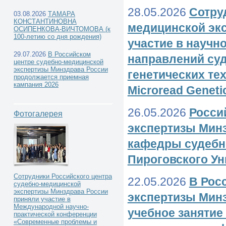
28.05.2026
Сотру
03.08.2026
ТАМАРА
КОНСТАНТИНОВНА
медицинской эк
ОСИПЕНКОВА-ВИЧТОМОВА (к
100-летию со дня рождения)
участие в научн
29.07.2026
В Российском
направлений су
центре судебно-медицинской
экспертизы Минздрава России
генетических тех
продолжается приемная
кампания 2026
Microread Geneti
26.05.2026
Росси
Фотогалерея
экспертизы Мин
кафедры судебн
Пироговского Ун
Сотрудники Российского центра
22.05.2026
В Рос
судебно-медицинской
экспертизы Минздрава России
экспертизы Мин
приняли участие в
Международной научно-
учебное занятие
практической конференции
«Современные проблемы и